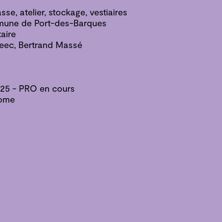
se, atelier, stockage, vestiaires
mune de Port-des-Barques
aire
Oteec, Bertrand Massé
2025 - PRO en cours
rome