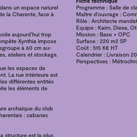
Fiche technique
 dans un espace naturel
Programme : Salle de clas
 de la Charente, face à
Maître d’ouvrage : Com
Rôle : Architecte mandat
Equipe : Kairn, Diese, 
oile aujourd’hui trop
Mission : Base + OPC
 tempête Xynthia impose
Surface : 220 m2 SP
b regroupe à 60 cm au-
Coût : 515 K€ HT
es, ateliers et stockage.
Calendrier : Livraison 
Perspectives : Métroch
que les espaces de
t. La rue intérieure est
les différentes entités
lie les éléments de
ure archaïque du club
charentais : cabanes
a structure est la plus