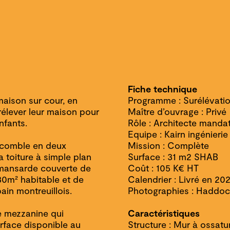
Fiche technique
maison sur cour, en
Programme : Surélévati
rélever leur maison pour
Maître d’ouvrage : Privé
nfants.
Rôle : Architecte mandat
Equipe : Kairn ingénierie
s comble en deux
Mission : Complète
 toiture à simple plan
Surface : 31 m2 SHAB
 mansarde couverte de
Coût : 105 K€ HT
30m² habitable et de
Calendrier : Livré en 20
ain montreuillois.
Photographies : Haddoc
 mezzanine qui
Caractéristiques
surface disponible au
Structure : Mur à ossatu