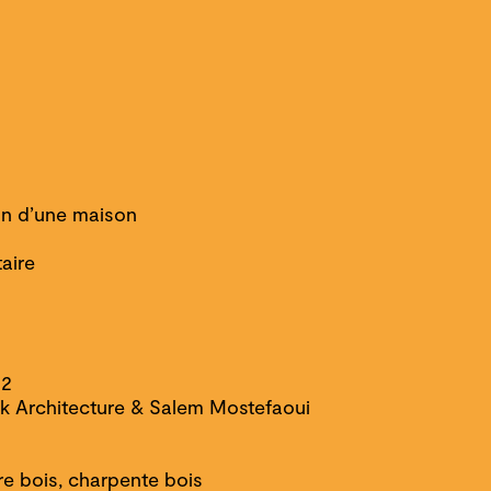
on d’une maison
aire
22
k Architecture & Salem Mostefaoui
re bois, charpente bois